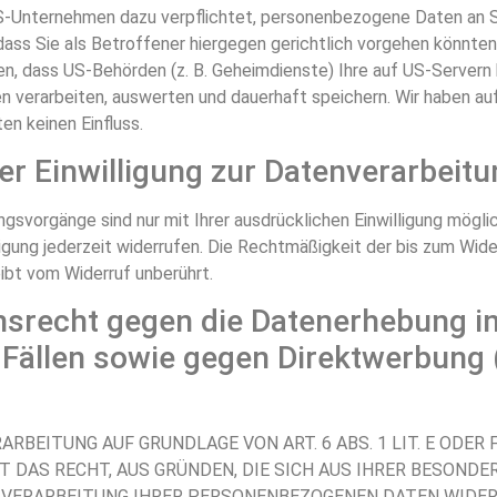
US-Unternehmen dazu verpflichtet, personenbezogene Daten an 
ass Sie als Betroffener hiergegen gerichtlich vorgehen könnten.
, dass US-Behörden (z. B. Geheimdienste) Ihre auf US-Servern 
verarbeiten, auswerten und dauerhaft speichern. Wir haben au
en keinen Einfluss.
er Einwilligung zur Datenverarbeit
gsvorgänge sind nur mit Ihrer ausdrücklichen Einwilligung möglic
lligung jederzeit widerrufen. Die Rechtmäßigkeit der bis zum Wide
ibt vom Widerruf unberührt.
srecht gegen die Datenerhebung i
Fällen sowie gegen Direktwerbung (
RBEITUNG AUF GRUNDLAGE VON ART. 6 ABS. 1 LIT. E ODER 
T DAS RECHT, AUS GRÜNDEN, DIE SICH AUS IHRER BESONDE
E VERARBEITUNG IHRER PERSONENBEZOGENEN DATEN WIDE