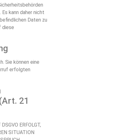
Sicherheitsbehörden
 Es kann daher nicht
befindlichen Daten zu
f diese
ung
h. Sie können eine
rruf erfolgten
n
Art. 21
F DSGVO ERFOLGT,
REN SITUATION
RSPRUCH