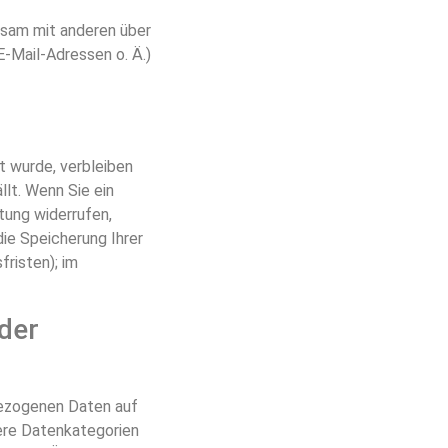
insam mit anderen über
-Mail-Adressen o. Ä.)
t wurde, verbleiben
lt. Wenn Sie ein
tung widerrufen,
die Speicherung Ihrer
risten); im
der
nbezogenen Daten auf
dere Datenkategorien