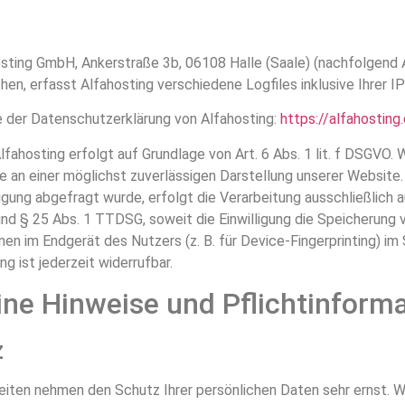
hosting GmbH, Ankerstraße 3b, 06108 Halle (Saale) (nachfolgend 
en, erfasst Alfahosting verschiedene Logfiles inklusive Ihrer I
 der Datenschutzerklärung von Alfahosting:
https://alfahostin
ahosting erfolgt auf Grundlage von Art. 6 Abs. 1 lit. f DSGVO. W
e an einer möglichst zuverlässigen Darstellung unserer Website.
gung abgefragt wurde, erfolgt die Verarbeitung ausschließlich a
 und § 25 Abs. 1 TTDSG, soweit die Einwilligung die Speicherung
onen im Endgerät des Nutzers (z. B. für Device-Fingerprinting) 
ng ist jederzeit widerrufbar.
ine Hinweise und Pflicht­inform
z
Seiten nehmen den Schutz Ihrer persönlichen Daten sehr ernst. W